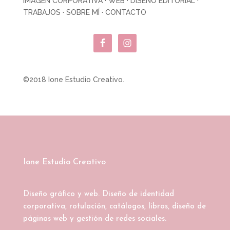
IMAGEN CORPORATIVA
·
WEB
·
DISEÑO EDITORIAL
·
TRABAJOS
·
SOBRE MÍ
·
CONTACTO
©2018 Ione Estudio Creativo.
Ione Estudio Creativo
Diseño gráfico y web. Diseño de identidad
corporativa, rotulación, catálogos, libros, diseño de
páginas web y gestión de redes sociales.