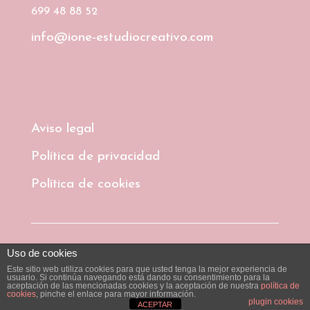
699 48 88 52
info@ione-estudiocreativo.com
Aviso legal
Política de privacidad
Política de cookies
© 2026 Ione Estudio Creativo
Uso de cookies
Este sitio web utiliza cookies para que usted tenga la mejor experiencia de
usuario. Si continúa navegando está dando su consentimiento para la
aceptación de las mencionadas cookies y la aceptación de nuestra
política de
cookies
, pinche el enlace para mayor información.
plugin cookies
ACEPTAR