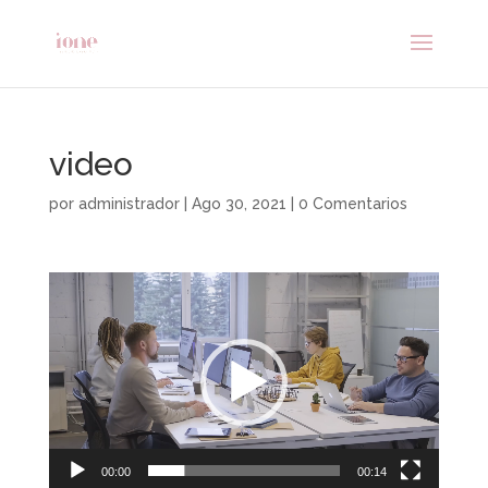
video
por
administrador
|
Ago 30, 2021
|
0 Comentarios
Reproductor
de
vídeo
00:00
00:14